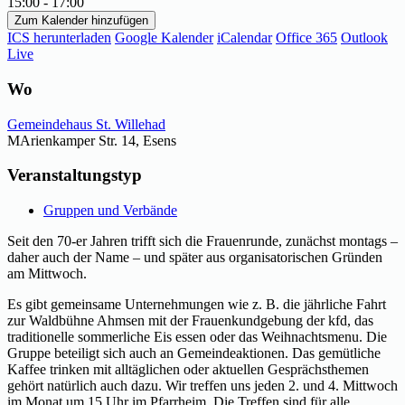
15:00 - 17:00
Zum Kalender hinzufügen
ICS herunterladen
Google Kalender
iCalendar
Office 365
Outlook
Live
Wo
Gemeindehaus St. Willehad
MArienkamper Str. 14, Esens
Veranstaltungstyp
Gruppen und Verbände
Seit den 70-er Jahren trifft sich die Frauenrunde, zunächst montags –
daher auch der Name – und später aus organisatorischen Gründen
am Mittwoch.
Es gibt gemeinsame Unternehmungen wie z. B. die jährliche Fahrt
zur Waldbühne Ahmsen mit der Frauenkundgebung der kfd, das
traditionelle sommerliche Eis essen oder das Weihnachtsmenu. Die
Gruppe beteiligt sich auch an Gemeindeaktionen. Das gemütliche
Kaffee trinken mit alltäglichen oder aktuellen Gesprächsthemen
gehört natürlich auch dazu. Wir treffen uns jeden 2. und 4. Mittwoch
im Monat um 15 Uhr im Pfarrheim. Die Treffen sind für alle