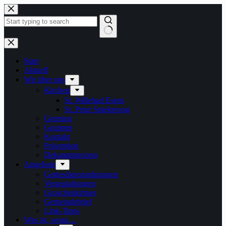
Zum
Inhalt
springen
Keine
Ergebnisse
Start
Aktuell
Wir über uns
Kirchen
St. Willehad Esens
St. Peter Spiekeroog
Gremien
Gruppen
Kontakt
Prävention
Dekanatsprozess
Angebote
Gottesdienstordnungen
Veranstaltungen
Groschenkirmes
Gemeindebrief
Link-Tipps
Was ist, wenn…