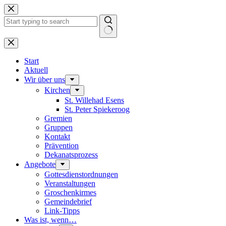
Zum
Inhalt
springen
Keine
Ergebnisse
Start
Aktuell
Wir über uns
Kirchen
St. Willehad Esens
St. Peter Spiekeroog
Gremien
Gruppen
Kontakt
Prävention
Dekanatsprozess
Angebote
Gottesdienstordnungen
Veranstaltungen
Groschenkirmes
Gemeindebrief
Link-Tipps
Was ist, wenn…