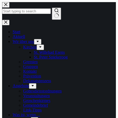
Zum
Inhalt
springen
Keine
Ergebnisse
Start
Aktuell
Wir über uns
Kirchen
St. Willehad Esens
St. Peter Spiekeroog
Gremien
Gruppen
Kontakt
Prävention
Dekanatsprozess
Angebote
Gottesdienstordnungen
Veranstaltungen
Groschenkirmes
Gemeindebrief
Link-Tipps
Was ist, wenn…