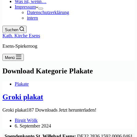
Was ist, wenn…
Impressum
Datenschutzerklärung
intern
Suchen
Kath. Kirche Esens
Esens-Spiekeroog
Menü
Download Kategorie
Plakate
Plakate
Groki plakat
Groki plakat187 Downloads Jetzt herunterladen!
Birgit Wölk
6. September 2024
Spendenkonto St. Willehad Esens:
DE32 2836 1592 0006 0461