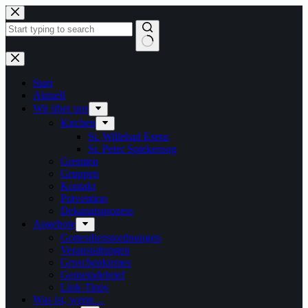
Zum
Inhalt
springen
Keine
Ergebnisse
Start
Aktuell
Wir über uns
Kirchen
St. Willehad Esens
St. Peter Spiekeroog
Gremien
Gruppen
Kontakt
Prävention
Dekanatsprozess
Angebote
Gottesdienstordnungen
Veranstaltungen
Groschenkirmes
Gemeindebrief
Link-Tipps
Was ist, wenn…