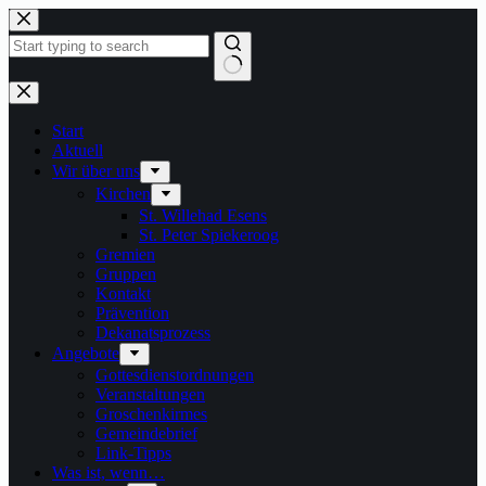
Zum
Inhalt
springen
Keine
Ergebnisse
Start
Aktuell
Wir über uns
Kirchen
St. Willehad Esens
St. Peter Spiekeroog
Gremien
Gruppen
Kontakt
Prävention
Dekanatsprozess
Angebote
Gottesdienstordnungen
Veranstaltungen
Groschenkirmes
Gemeindebrief
Link-Tipps
Was ist, wenn…