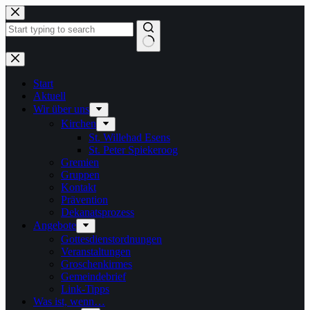
Zum
Inhalt
springen
Keine
Ergebnisse
Start
Aktuell
Wir über uns
Kirchen
St. Willehad Esens
St. Peter Spiekeroog
Gremien
Gruppen
Kontakt
Prävention
Dekanatsprozess
Angebote
Gottesdienstordnungen
Veranstaltungen
Groschenkirmes
Gemeindebrief
Link-Tipps
Was ist, wenn…