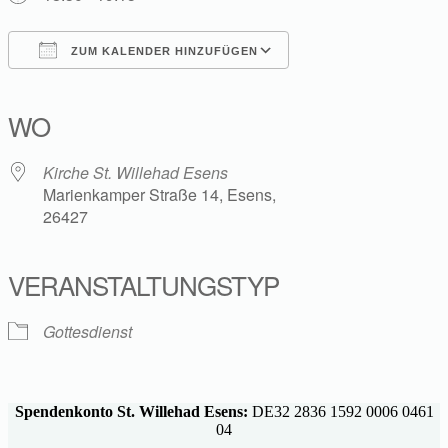
ZUM KALENDER HINZUFÜGEN
ICS herunterladen
Google Kalender
iCalendar
Office 365
Outlook Live
WO
Kirche St. Willehad Esens
Marienkamper Straße 14, Esens,
26427
VERANSTALTUNGSTYP
Gottesdienst
Spendenkonto St. Willehad Esens:
DE32 2836 1592 0006 0461
04