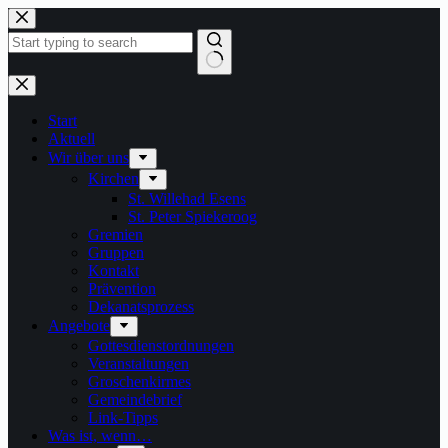
Zum
Inhalt
springen
Keine
Ergebnisse
Start
Aktuell
Wir über uns
Kirchen
St. Willehad Esens
St. Peter Spiekeroog
Gremien
Gruppen
Kontakt
Prävention
Dekanatsprozess
Angebote
Gottesdienstordnungen
Veranstaltungen
Groschenkirmes
Gemeindebrief
Link-Tipps
Was ist, wenn…