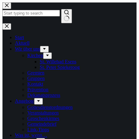
Zum
Inhalt
springen
Keine
Ergebnisse
Start
Aktuell
Wir über uns
Kirchen
St. Willehad Esens
St. Peter Spiekeroog
Gremien
Gruppen
Kontakt
Prävention
Dekanatsprozess
Angebote
Gottesdienstordnungen
Veranstaltungen
Groschenkirmes
Gemeindebrief
Link-Tipps
Was ist, wenn…