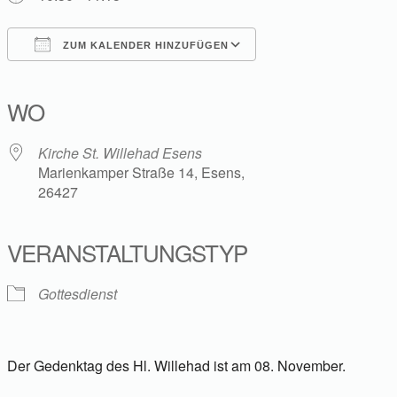
ZUM KALENDER HINZUFÜGEN
ICS herunterladen
Google Kalender
iCalendar
Office 365
Outlook Live
WO
Kirche St. Willehad Esens
Marienkamper Straße 14, Esens,
26427
VERANSTALTUNGSTYP
Gottesdienst
Der Gedenktag des Hl. Willehad ist am 08. November.