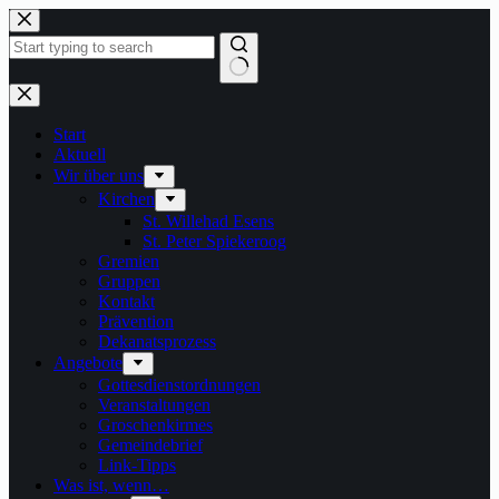
Zum
Inhalt
springen
Keine
Ergebnisse
Start
Aktuell
Wir über uns
Kirchen
St. Willehad Esens
St. Peter Spiekeroog
Gremien
Gruppen
Kontakt
Prävention
Dekanatsprozess
Angebote
Gottesdienstordnungen
Veranstaltungen
Groschenkirmes
Gemeindebrief
Link-Tipps
Was ist, wenn…