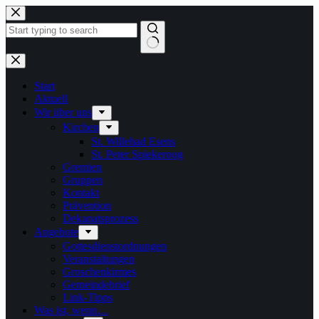
Zum
Inhalt
springen
Keine
Ergebnisse
Start
Aktuell
Wir über uns
Kirchen
St. Willehad Esens
St. Peter Spiekeroog
Gremien
Gruppen
Kontakt
Prävention
Dekanatsprozess
Angebote
Gottesdienstordnungen
Veranstaltungen
Groschenkirmes
Gemeindebrief
Link-Tipps
Was ist, wenn…