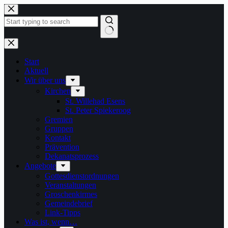
Zum
Inhalt
springen
Keine
Ergebnisse
Start
Aktuell
Wir über uns
Kirchen
St. Willehad Esens
St. Peter Spiekeroog
Gremien
Gruppen
Kontakt
Prävention
Dekanatsprozess
Angebote
Gottesdienstordnungen
Veranstaltungen
Groschenkirmes
Gemeindebrief
Link-Tipps
Was ist, wenn…