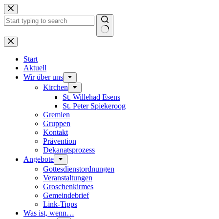
Zum
Inhalt
springen
Keine
Ergebnisse
Start
Aktuell
Wir über uns
Kirchen
St. Willehad Esens
St. Peter Spiekeroog
Gremien
Gruppen
Kontakt
Prävention
Dekanatsprozess
Angebote
Gottesdienstordnungen
Veranstaltungen
Groschenkirmes
Gemeindebrief
Link-Tipps
Was ist, wenn…