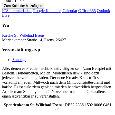
11:00 - 12:30
Zum Kalender hinzufügen
ICS herunterladen
Google Kalender
iCalendar
Office 365
Outlook
Live
Wo
Kirche St. Willehad Esens
Marienkamper Straße 14, Esens, 26427
Veranstaltungstyp
Sonstige
Alle, denen es Freude macht, kreativ tätig zu sein (zum Beispiel mit
Basteln, Handarbeiten, Malen, Modellieren usw.), sind dazu
jederzeit herzlich eingeladen. Der neue Kreativ-Kreis trifft sich
vorläufig an jedem Mittwoch nach dem Mittwochsgottesdienst und -
kaffee. Es ist außerdem geplant, mit den handwerklich hergestellten
Arbeiten am Sonntag, den 24. November nach dem Gottesdienst
einen Adventsbasar zu veranstalten.
Spendenkonto St. Willehad Esens:
DE32 2836 1592 0006 0461
04