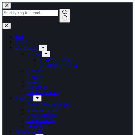
Zum
Inhalt
springen
Keine
Ergebnisse
Start
Aktuell
Wir über uns
Kirchen
St. Willehad Esens
St. Peter Spiekeroog
Gremien
Gruppen
Kontakt
Prävention
Dekanatsprozess
Angebote
Gottesdienstordnungen
Veranstaltungen
Groschenkirmes
Gemeindebrief
Link-Tipps
Was ist, wenn…