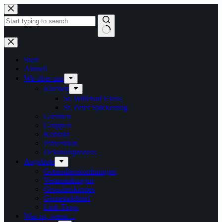
Zum
Inhalt
springen
Keine
Ergebnisse
Start
Aktuell
Wir über uns
Kirchen
St. Willehad Esens
St. Peter Spiekeroog
Gremien
Gruppen
Kontakt
Prävention
Dekanatsprozess
Angebote
Gottesdienstordnungen
Veranstaltungen
Groschenkirmes
Gemeindebrief
Link-Tipps
Was ist, wenn…