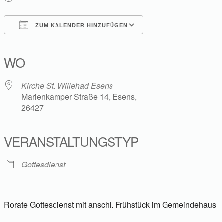
ZUM KALENDER HINZUFÜGEN
ICS herunterladen
Google Kalender
iCalendar
Office 365
Outlook Live
WO
Kirche St. Willehad Esens
Marienkamper Straße 14, Esens,
26427
VERANSTALTUNGSTYP
Gottesdienst
Rorate Gottesdienst mit anschl. Frühstück im Gemeindehaus