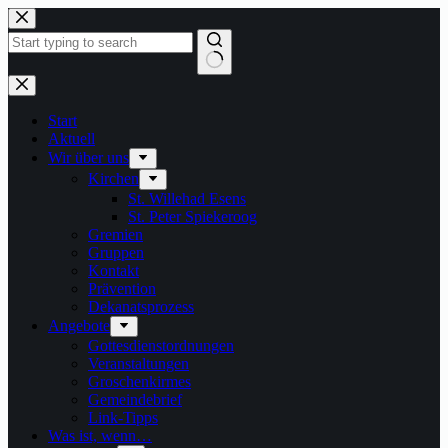
Zum
Inhalt
springen
Keine
Ergebnisse
Start
Aktuell
Wir über uns
Kirchen
St. Willehad Esens
St. Peter Spiekeroog
Gremien
Gruppen
Kontakt
Prävention
Dekanatsprozess
Angebote
Gottesdienstordnungen
Veranstaltungen
Groschenkirmes
Gemeindebrief
Link-Tipps
Was ist, wenn…