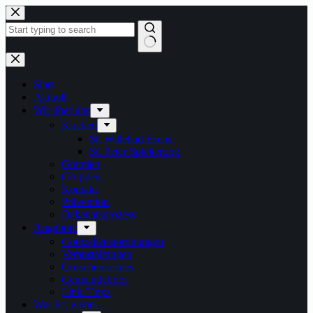
Zum
Inhalt
springen
Keine
Ergebnisse
Start
Aktuell
Wir über uns
Kirchen
St. Willehad Esens
St. Peter Spiekeroog
Gremien
Gruppen
Kontakt
Prävention
Dekanatsprozess
Angebote
Gottesdienstordnungen
Veranstaltungen
Groschenkirmes
Gemeindebrief
Link-Tipps
Was ist, wenn…