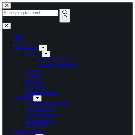
Zum
Inhalt
springen
Keine
Ergebnisse
Start
Aktuell
Wir über uns
Kirchen
St. Willehad Esens
St. Peter Spiekeroog
Gremien
Gruppen
Kontakt
Prävention
Dekanatsprozess
Angebote
Gottesdienstordnungen
Veranstaltungen
Groschenkirmes
Gemeindebrief
Link-Tipps
Was ist, wenn…