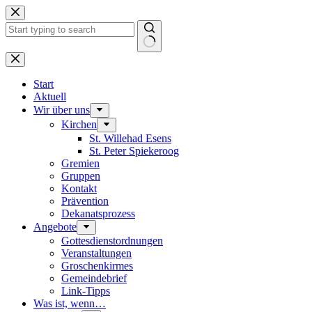
Zum
Inhalt
springen
Keine
Ergebnisse
Start
Aktuell
Wir über uns
Kirchen
St. Willehad Esens
St. Peter Spiekeroog
Gremien
Gruppen
Kontakt
Prävention
Dekanatsprozess
Angebote
Gottesdienstordnungen
Veranstaltungen
Groschenkirmes
Gemeindebrief
Link-Tipps
Was ist, wenn…