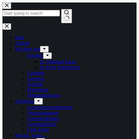
Zum
Inhalt
springen
Keine
Ergebnisse
Start
Aktuell
Wir über uns
Kirchen
St. Willehad Esens
St. Peter Spiekeroog
Gremien
Gruppen
Kontakt
Prävention
Dekanatsprozess
Angebote
Gottesdienstordnungen
Veranstaltungen
Groschenkirmes
Gemeindebrief
Link-Tipps
Was ist, wenn…