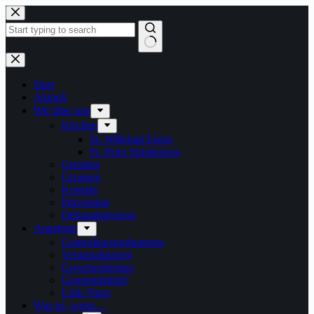
Zum
Inhalt
springen
Keine
Ergebnisse
Start
Aktuell
Wir über uns
Kirchen
St. Willehad Esens
St. Peter Spiekeroog
Gremien
Gruppen
Kontakt
Prävention
Dekanatsprozess
Angebote
Gottesdienstordnungen
Veranstaltungen
Groschenkirmes
Gemeindebrief
Link-Tipps
Was ist, wenn…