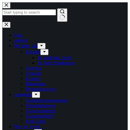
Zum
Inhalt
springen
Keine
Ergebnisse
Start
Aktuell
Wir über uns
Kirchen
St. Willehad Esens
St. Peter Spiekeroog
Gremien
Gruppen
Kontakt
Prävention
Dekanatsprozess
Angebote
Gottesdienstordnungen
Veranstaltungen
Groschenkirmes
Gemeindebrief
Link-Tipps
Was ist, wenn…