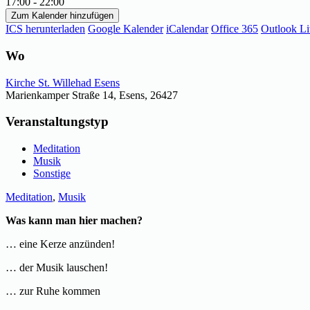
17:00 - 22:00
Zum Kalender hinzufügen
ICS herunterladen
Google Kalender
iCalendar
Office 365
Outlook Li
Wo
Kirche St. Willehad Esens
Marienkamper Straße 14, Esens, 26427
Veranstaltungstyp
Meditation
Musik
Sonstige
Meditation
,
Musik
Was kann man hier machen?
… eine Kerze anzünden!
… der Musik lauschen!
… zur Ruhe kommen