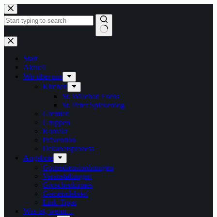
Zum
Inhalt
springen
Keine
Ergebnisse
Start
Aktuell
Wir über uns
Kirchen
St. Willehad Esens
St. Peter Spiekeroog
Gremien
Gruppen
Kontakt
Prävention
Dekanatsprozess
Angebote
Gottesdienstordnungen
Veranstaltungen
Groschenkirmes
Gemeindebrief
Link-Tipps
Was ist, wenn…