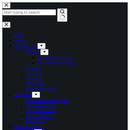
Zum
Inhalt
springen
Keine
Ergebnisse
Start
Aktuell
Wir über uns
Kirchen
St. Willehad Esens
St. Peter Spiekeroog
Gremien
Gruppen
Kontakt
Prävention
Dekanatsprozess
Angebote
Gottesdienstordnungen
Veranstaltungen
Groschenkirmes
Gemeindebrief
Link-Tipps
Was ist, wenn…