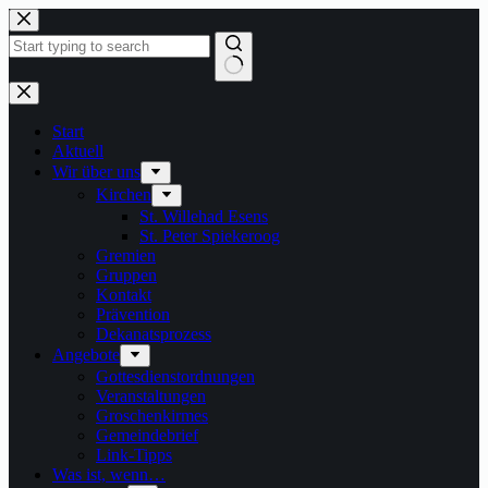
Zum
Inhalt
springen
Keine
Ergebnisse
Start
Aktuell
Wir über uns
Kirchen
St. Willehad Esens
St. Peter Spiekeroog
Gremien
Gruppen
Kontakt
Prävention
Dekanatsprozess
Angebote
Gottesdienstordnungen
Veranstaltungen
Groschenkirmes
Gemeindebrief
Link-Tipps
Was ist, wenn…