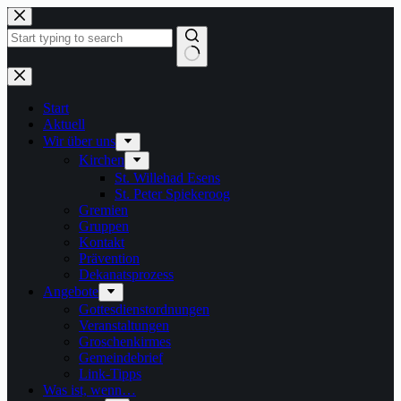
Zum
Inhalt
springen
Keine
Ergebnisse
Start
Aktuell
Wir über uns
Kirchen
St. Willehad Esens
St. Peter Spiekeroog
Gremien
Gruppen
Kontakt
Prävention
Dekanatsprozess
Angebote
Gottesdienstordnungen
Veranstaltungen
Groschenkirmes
Gemeindebrief
Link-Tipps
Was ist, wenn…