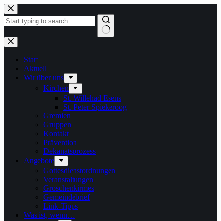
Zum
Inhalt
springen
Keine
Ergebnisse
Start
Aktuell
Wir über uns
Kirchen
St. Willehad Esens
St. Peter Spiekeroog
Gremien
Gruppen
Kontakt
Prävention
Dekanatsprozess
Angebote
Gottesdienstordnungen
Veranstaltungen
Groschenkirmes
Gemeindebrief
Link-Tipps
Was ist, wenn…