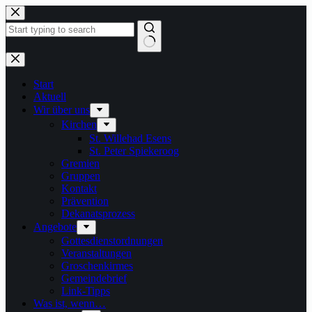
Zum
Inhalt
springen
Keine
Ergebnisse
Start
Aktuell
Wir über uns
Kirchen
St. Willehad Esens
St. Peter Spiekeroog
Gremien
Gruppen
Kontakt
Prävention
Dekanatsprozess
Angebote
Gottesdienstordnungen
Veranstaltungen
Groschenkirmes
Gemeindebrief
Link-Tipps
Was ist, wenn…