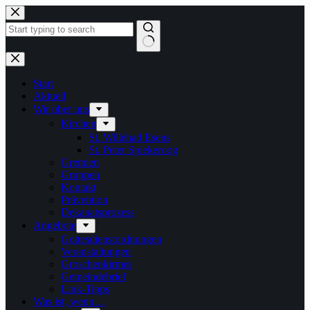
Zum
Inhalt
springen
Keine
Ergebnisse
Start
Aktuell
Wir über uns
Kirchen
St. Willehad Esens
St. Peter Spiekeroog
Gremien
Gruppen
Kontakt
Prävention
Dekanatsprozess
Angebote
Gottesdienstordnungen
Veranstaltungen
Groschenkirmes
Gemeindebrief
Link-Tipps
Was ist, wenn…