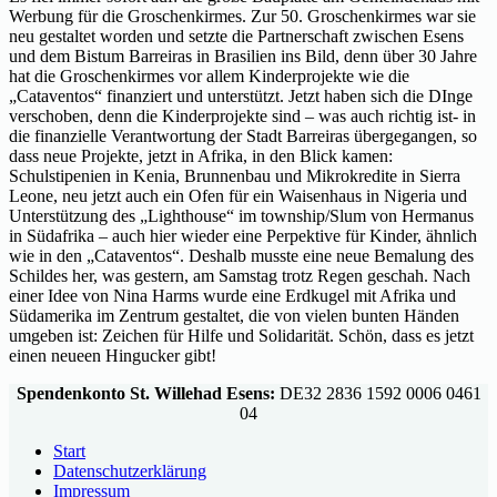
Werbung für die Groschenkirmes. Zur 50. Groschenkirmes war sie
neu gestaltet worden und setzte die Partnerschaft zwischen Esens
und dem Bistum Barreiras in Brasilien ins Bild, denn über 30 Jahre
hat die Groschenkirmes vor allem Kinderprojekte wie die
„Cataventos“ finanziert und unterstützt. Jetzt haben sich die DInge
verschoben, denn die Kinderprojekte sind – was auch richtig ist- in
die finanzielle Verantwortung der Stadt Barreiras übergegangen, so
dass neue Projekte, jetzt in Afrika, in den Blick kamen:
Schulstipenien in Kenia, Brunnenbau und Mikrokredite in Sierra
Leone, neu jetzt auch ein Ofen für ein Waisenhaus in Nigeria und
Unterstützung des „Lighthouse“ im township/Slum von Hermanus
in Südafrika – auch hier wieder eine Perpektive für Kinder, ähnlich
wie in den „Cataventos“. Deshalb musste eine neue Bemalung des
Schildes her, was gestern, am Samstag trotz Regen geschah. Nach
einer Idee von Nina Harms wurde eine Erdkugel mit Afrika und
Südamerika im Zentrum gestaltet, die von vielen bunten Händen
umgeben ist: Zeichen für Hilfe und Solidarität. Schön, dass es jetzt
einen neueen Hingucker gibt!
Spendenkonto St. Willehad Esens:
DE32 2836 1592 0006 0461
04
Start
Datenschutzerklärung
Impressum